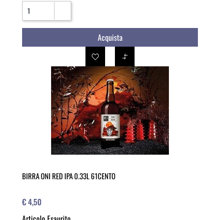
Quantità
Acquista
BIRRA ONI RED IPA 0.33L 61CENTO
€ 4,50
Articolo Esaurito