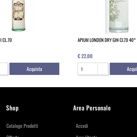
I CL.70
APIUM LONDON DRY GIN CL70 40°
€ 22,00
Quantità
Acquista
Acqui
Shop
Area Personale
Catalogo Prodotti
Accedi