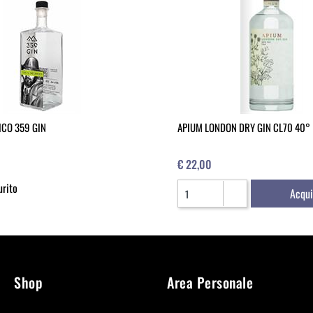
ICO 359 GIN
APIUM LONDON DRY GIN CL70 40°
€ 22,00
Quantità
urito
Acqui
Shop
Area Personale