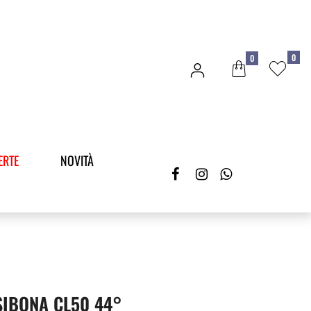
0
0
ERTE
NOVITÀ
SIBONA CL50 44°