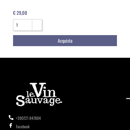
€ 29,00
Quantità
Acquista
+390721 847804
Facebook