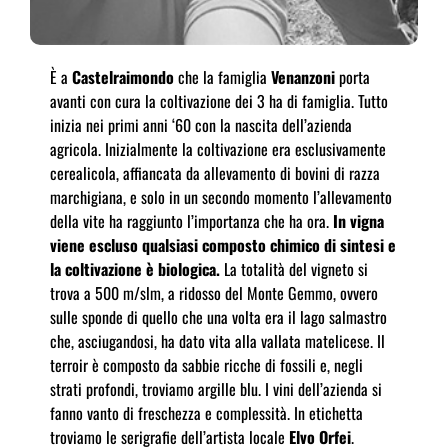
È a
Castelraimondo
che la famiglia
Venanzoni
porta
avanti con cura la coltivazione dei 3 ha di famiglia. Tutto
inizia nei primi anni ‘60 con la nascita dell’azienda
agricola. Inizialmente la coltivazione era esclusivamente
cerealicola, affiancata da allevamento di bovini di razza
marchigiana, e solo in un secondo momento l’allevamento
della vite ha raggiunto l’importanza che ha ora.
In vigna
viene escluso qualsiasi composto chimico di sintesi e
la coltivazione è biologica.
La totalità del vigneto si
trova a 500 m/slm, a ridosso del Monte Gemmo, ovvero
sulle sponde di quello che una volta era il lago salmastro
che, asciugandosi, ha dato vita alla vallata matelicese. Il
terroir è composto da sabbie ricche di fossili e, negli
strati profondi, troviamo argille blu. I vini dell’azienda si
fanno vanto di freschezza e complessità. In etichetta
troviamo le serigrafie dell’artista locale
Elvo Orfei
.