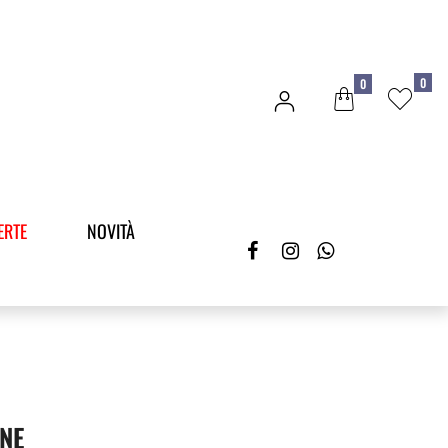
0
0
ERTE
NOVITÀ
NE