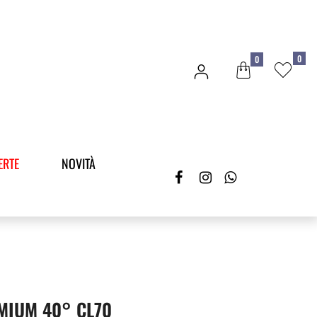
0
0
ERTE
NOVITÀ
MIUM 40° CL70