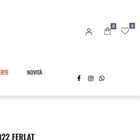
0
0
ERTE
NOVITÀ
022 FERLAT