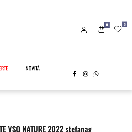
0
0
ERTE
NOVITÀ
E VSQ NATURE 2022 stefanag